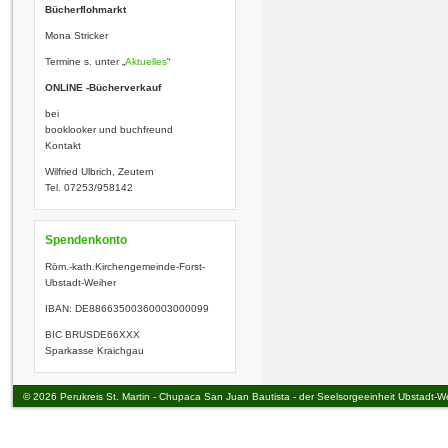
Bücherflohmarkt
Mona Stricker
Termine s. unter „
Aktuelles
“
ONLINE -Bücherverkauf
bei
booklooker und buchfreund
Kontakt
Wilfried Ulbrich, Zeutern
Tel. 07253/958142
Spendenkonto
Röm.-kath.Kirchengemeinde-­Fo
rst-
Ubstadt-Weiher
IBAN: DE88663500360003000099
BIC BRUSDE66XXX
Sparkasse Kraichgau
© 2026 Perukreis St. Martin - Chupaca San Juan Bautista - der Seelsorgeeinheit Ubstadt-W