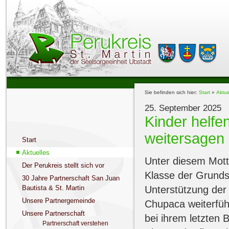
Sie befinden sich hier:
Start
»
Aktue
25. September 2025
Kinder helfe
weitersagen
Start
Aktuelles
Unter diesem Mot
Der Perukreis stellt sich vor
Klasse der Grundsc
30 Jahre Partnerschaft San Juan
Unterstützung der
Bautista & St. Martin
Unsere Partnergemeinde
Chupaca weiterfü
Unsere Partnerschaft
bei ihrem letzten
Partnerschaft verstehen