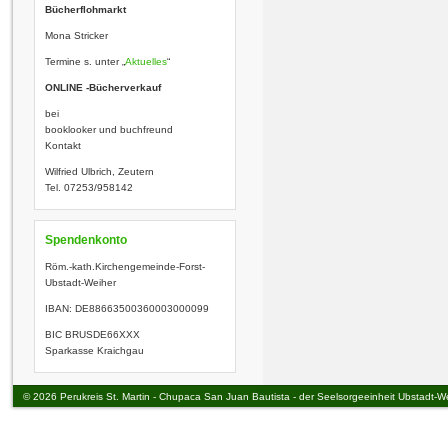
Bücherflohmarkt
Mona Stricker
Termine s. unter „
Aktuelles
“
ONLINE -Bücherverkauf
bei
booklooker und buchfreund
Kontakt
Wilfried Ulbrich, Zeutern
Tel. 07253/958142
Spendenkonto
Röm.-kath.Kirchengemeinde-­Fo
rst-
Ubstadt-Weiher
IBAN: DE88663500360003000099
BIC BRUSDE66XXX
Sparkasse Kraichgau
© 2026 Perukreis St. Martin - Chupaca San Juan Bautista - der Seelsorgeeinheit Ubstadt-W