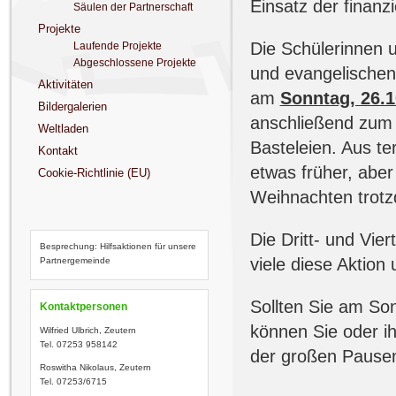
Einsatz der finanz
Säulen der Partnerschaft
Projekte
Die Schülerinnen 
Laufende Projekte
Abgeschlossene Projekte
und evangelischen 
Aktivitäten
am
Sonntag, 26.
Bildergalerien
anschließend zum 
Weltladen
Basteleien. Aus te
Kontakt
etwas früher, aber
Cookie-Richtlinie (EU)
Weihnachten trotz
Die Dritt- und Vier
Besprechung: Hilfsaktionen für unsere
viele diese Aktion 
Partnergemeinde
Sollten Sie am Son
Kontaktpersonen
können Sie oder i
Wilfried Ulbrich, Zeutern
Tel. 07253 958142
der großen Pausen
Roswitha Nikolaus, Zeutern
Tel. 07253/6715