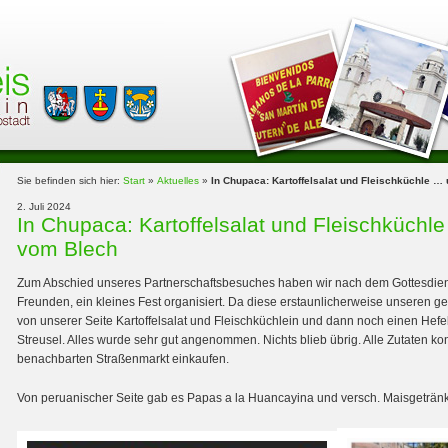
Sie befinden sich hier:
Start
»
Aktuelles
»
In Chupaca: Kartoffelsalat und Fleischküchle 
2. Juli 2024
In Chupaca: Kartoffelsalat und Fleischküchl
vom Blech
Zum Abschied unseres Partnerschaftsbesuches haben wir nach dem Gottesdie
Freunden, ein kleines Fest organisiert. Da diese erstaunlicherweise unseren gel
von unserer Seite Kartoffelsalat und Fleischküchlein und dann noch einen Hef
Streusel. Alles wurde sehr gut angenommen. Nichts blieb übrig. Alle Zutaten k
benachbarten Straßenmarkt einkaufen.
Von peruanischer Seite gab es Papas a la Huancayina und versch. Maisgetränk