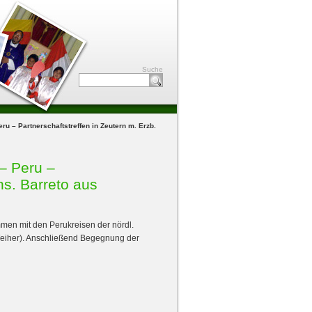
Suche
ru – Partnerschaftstreffen in Zeutern m. Erzb.
 – Peru –
ns. Barreto aus
en mit den Perukreisen der nördl.
-Weiher). Anschließend Begegnung der