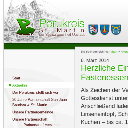
Sie befinden sich hier:
Start
»
Aktue
6. März 2014
Herzliche Ei
Fastenessen:
Start
Aktuelles
Als Zeichen der V
Der Perukreis stellt sich vor
Gottesdienst unte
30 Jahre Partnerschaft San Juan
Anschließend
lade
Bautista & St. Martin
Unsere Partnergemeinde
Linseneintopf, Sch
Unsere Partnerschaft
Kuchen – bis ca. 1
Partnerschaft verstehen