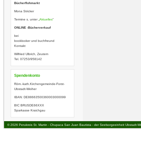
Bücherflohmarkt
Mona Stricker
Termine s. unter „
Aktuelles
“
ONLINE -Bücherverkauf
bei
booklooker und buchfreund
Kontakt
Wilfried Ulbrich, Zeutern
Tel. 07253/958142
Spendenkonto
Röm.-kath.Kirchengemeinde-­Fo
rst-
Ubstadt-Weiher
IBAN: DE88663500360003000099
BIC BRUSDE66XXX
Sparkasse Kraichgau
© 2026 Perukreis St. Martin - Chupaca San Juan Bautista - der Seelsorgeeinheit Ubstadt-W