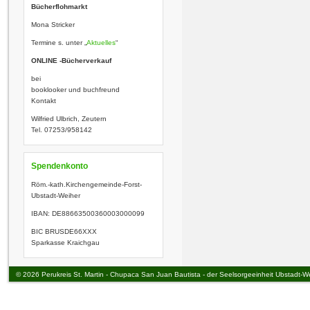
Bücherflohmarkt
Mona Stricker
Termine s. unter „
Aktuelles
“
ONLINE -Bücherverkauf
bei
booklooker und buchfreund
Kontakt
Wilfried Ulbrich, Zeutern
Tel. 07253/958142
Spendenkonto
Röm.-kath.Kirchengemeinde-­Fo
rst-
Ubstadt-Weiher
IBAN: DE88663500360003000099
BIC BRUSDE66XXX
Sparkasse Kraichgau
© 2026 Perukreis St. Martin - Chupaca San Juan Bautista - der Seelsorgeeinheit Ubstadt-W